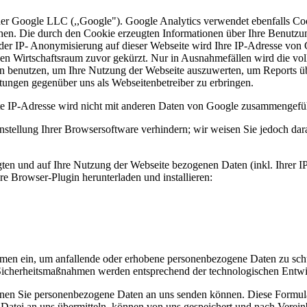
er Google LLC (,,Google"). Google Analytics verwendet ebenfalls Coo
hen. Die durch den Cookie erzeugten Informationen über Ihre Benutzu
 der IP- Anonymisierung auf dieser Webseite wird Ihre IP-Adresse von
en Wirtschaftsraum zuvor gekürzt. Nur in Ausnahmefällen wird die vo
en benutzen, um Ihre Nutzung der Webseite auszuwerten, um Reports ü
tungen gegenüber uns als Webseitenbetreiber zu erbringen.
e IP-Adresse wird nicht mit anderen Daten von Google zusammengefüh
tellung Ihrer Browsersoftware verhindern; wir weisen Sie jedoch darauf
ten und auf Ihre Nutzung der Webseite bezogenen Daten (inkl. Ihrer I
e Browser-Plugin herunterladen und installieren:
en ein, um anfallende oder erhobene personenbezogene Daten zu schütz
Sicherheitsmaßnahmen werden entsprechend der technologischen Entwic
 denen Sie personenbezogene Daten an uns senden können. Diese Formu
 Datei an uns übermitteln, können von uns gespeichert und nach Verei