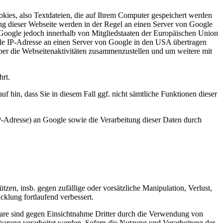
kies, also Textdateien, die auf Ihrem Computer gespeichert werden
ng dieser Webseite werden in der Regel an einen Server von Google
 Google jedoch innerhalb von Mitgliedstaaten der Europäischen Union
lle IP-Adresse an einen Server von Google in den USA übertragen
ber die Webseitenaktivitäten zusammenzustellen und um weitere mit
rt.
 hin, dass Sie in diesem Fall ggf. nicht sämtliche Funktionen dieser
P-Adresse) an Google sowie die Verarbeitung dieser Daten durch
en, insb. gegen zufällige oder vorsätzliche Manipulation, Verlust,
klung fortlaufend verbessert.
lare sind gegen Einsichtnahme Dritter durch die Verwendung von
nbarung verarbeitet werden. Sofern die Nutzung und Verarbeitung der