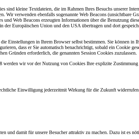
okies sind kleine Textdateien, die im Rahmen Ihres Besuchs unserer In
den. Wir verwenden ebenfalls sogenannte Web Beacons (unsichtbare G
 und Web Beacons erzeugten Informationen über die Benutzung dieser 
der Europäischen Union und den USA übertragen und dort gespeichert
ie Einstellungen in Ihrem Browser selbst bestimmen. Sie können in I
urieren, dass er Sie automatisch benachrichtigt, sobald ein Cookie ges
ischen Gründen erforderlich, die genannten Session Cookies zuzulassen.
8 werden wir vor der Nutzung von Cookies Ihre explizite Zustimmung
tzrechtliche Einwilligung jederzeitmit Wirkung für die Zukunft widerr
alten und damit für unsere Besucher attraktiv zu machen. Dazu ist es n